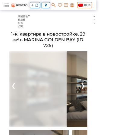
RUB
泰国房地产
芭提雅
出售
公寓
1-к. квартира в новостройке, 29
м² в MARINA GOLDEN BAY (ID
725)