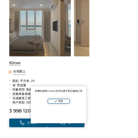
Юлия
在地图上
面积, 平方米: 29
省: 芭堤雅
对象类型: 新建筑
本网站使用cookie文件以便于和正确地工作
设施准备就绪: 正在建设中
完成建造工程: 2028
同意
用户类型: 代理人
3 998 120 B
(~9 896 336 ₽)
打电话
写