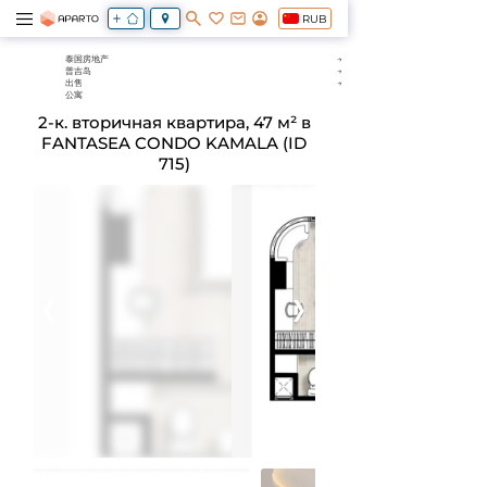
RUB
泰国房地产
普吉岛
出售
公寓
2-к. вторичная квартира, 47 м² в
FANTASEA CONDO KAMALA (ID
715)