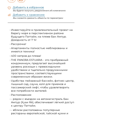
Добавить в избранное
Вы будете получать уведомления об изменениях
Добавить к сравнению
Вы сможете сравнить объекты по параметрам
Инвестируйте в привлекательный проект на
берегу моря в перспективном районе
будущего Паттайи, на пляже Бан Ампур.
Доходность от 7 %!
Рассрочка!
Апартаменты полностью меблированы и
имеется техника!
400 метров до пляжа!
THE PANORA ESTUARIA - это прибрежный
кондоминиум, предлагает высочайший
уровень роскоши с превосходными
удобствами и тщательно продуманными
пространствами, соответствующими
современным образам жизни.
Удобства: пейзажный бассейн, фитнес-центр,
пышный сад, сауна, холл для приемов и
пассажирский лифт, чтобы удовлетворить
все потребности жителей.
Расположение:
- рядом с въездом на автомагистраль Бан
Ампур (Хуаи Яй), обеспечивает лёгкий доступ
к центру Паттайи;
- вблизи расположены популярные
рестораны европейской, тайской кухни и