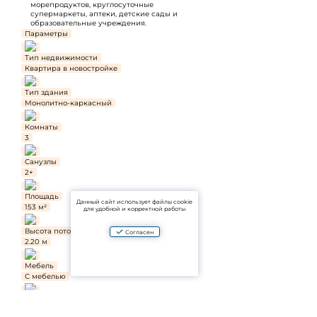
морепродуктов, круглосуточные
супермаркеты, аптеки, детские сады и
образовательные учреждения.
Параметры
Тип недвижимости
Квартира в новостройке
Тип здания
Монолитно-каркасный
Комнаты
3
Санузлы
2+
Площадь
Данный сайт использует файлы cookie
153 м²
для удобной и корректной работы
Высота потолков
Согласен
2.20 м
Мебель
С мебелью
Отделка
Ремонт от застройщика