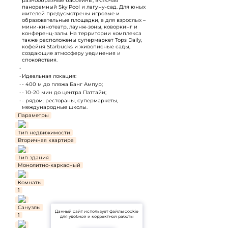
разнообразные бассейны, включая
панорамный Sky Pool и лагуну-сад. Для юных
жителей предусмотрены игровые и
образовательные площадки, а для взрослых –
мини-кинотеатр, лаунж-зоны, коворкинг и
конференц-залы. На территории комплекса
также расположены супермаркет Tops Daily,
кофейня Starbucks и живописные сады,
создающие атмосферу уединения и
спокойствия.
Идеальная локация:
- 400 м до пляжа Банг Ампур;
- 10-20 мин до центра Паттайи;
- рядом: рестораны, супермаркеты,
международные школы.
Параметры
Тип недвижимости
Вторичная квартира
Тип здания
Монолитно-каркасный
Комнаты
1
Санузлы
Данный сайт использует файлы cookie
1
для удобной и корректной работы