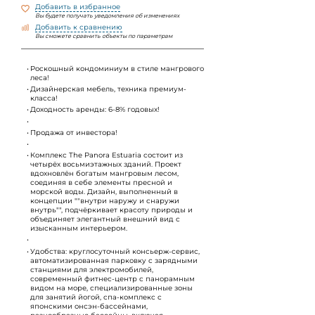
Добавить в избранное
Вы будете получать уведомления об изменениях
Добавить к сравнению
Вы сможете сравнить объекты по параметрам
Роскошный кондоминиум в стиле мангрового
леса!
Дизайнерская мебель, техника премиум-
класса!
Доходность аренды: 6-8% годовых!
Продажа от инвестора!
Комплекс The Panora Estuaria состоит из
четырёх восьмиэтажных зданий. Проект
вдохновлён богатым мангровым лесом,
соединяя в себе элементы пресной и
морской воды. Дизайн, выполненный в
концепции ""внутри наружу и снаружи
внутрь"", подчёркивает красоту природы и
объединяет элегантный внешний вид с
изысканным интерьером.
Удобства: круглосуточный консьерж-сервис,
автоматизированная парковку с зарядными
станциями для электромобилей,
современный фитнес-центр с панорамным
видом на море, специализированные зоны
для занятий йогой, спа-комплекс с
японскими онсэн-бассейнами,