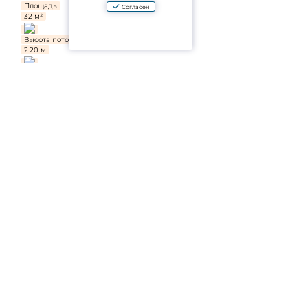
Площадь
Согласен
32 м²
Высота потолков
2.20 м
Мебель
С мебелью
Отделка
Ремонт от застройщика
Срок сдачи
4 кв. 2026
Тип дома
Монолитно-каркасный
Вид из окна
На улицу
Парковка
Наземная
Апартаменты
Да