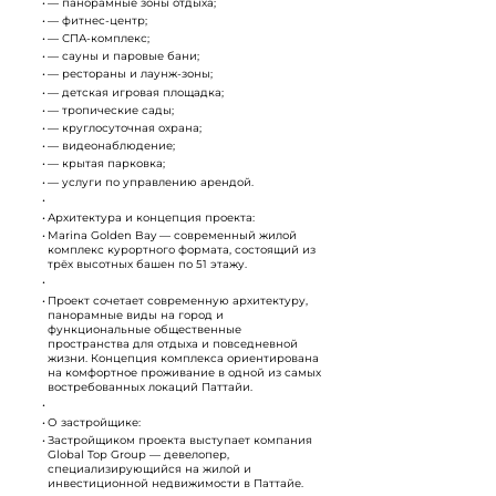
— панорамные зоны отдыха;
— фитнес-центр;
— СПА-комплекс;
— сауны и паровые бани;
— рестораны и лаунж-зоны;
— детская игровая площадка;
— тропические сады;
— круглосуточная охрана;
— видеонаблюдение;
— крытая парковка;
— услуги по управлению арендой.
Архитектура и концепция проекта:
Marina Golden Bay — современный жилой
комплекс курортного формата, состоящий из
трёх высотных башен по 51 этажу.
Проект сочетает современную архитектуру,
панорамные виды на город и
функциональные общественные
пространства для отдыха и повседневной
жизни. Концепция комплекса ориентирована
на комфортное проживание в одной из самых
востребованных локаций Паттайи.
О застройщике:
Застройщиком проекта выступает компания
Global Top Group — девелопер,
специализирующийся на жилой и
инвестиционной недвижимости в Паттайе.