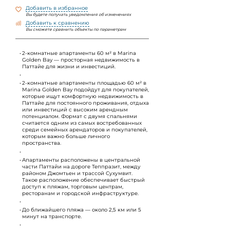
Добавить в избранное
Вы будете получать уведомления об изменениях
Добавить к сравнению
Вы сможете сравнить объекты по параметрам
2-комнатные апартаменты 60 м² в Marina
Golden Bay — просторная недвижимость в
Паттайе для жизни и инвестиций.
2-комнатные апартаменты площадью 60 м² в
Marina Golden Bay подойдут для покупателей,
которые ищут комфортную недвижимость в
Паттайе для постоянного проживания, отдыха
или инвестиций с высоким арендным
потенциалом. Формат с двумя спальнями
считается одним из самых востребованных
среди семейных арендаторов и покупателей,
которым важно больше личного
пространства.
Апартаменты расположены в центральной
части Паттайи на дороге Теппразит, между
районом Джомтьен и трассой Сухумвит.
Такое расположение обеспечивает быстрый
доступ к пляжам, торговым центрам,
ресторанам и городской инфраструктуре.
До ближайшего пляжа — около 2,5 км или 5
минут на транспорте.