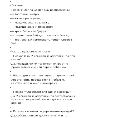
Локация
Рядом с Marina Golden Bay расположены:
— торговые центры;
— кафе и рестораны;
— международные школы;
— медицинские учреждения;
— храм Большого Будды;
— океанариум Pattaya Underwater World;
— термальный комплекс Yunomori Onsen &
Spa.
Часто задаваемые вопросы:
- Подходят ли 2-комнатные апартаменты для
семьи?
Да, площадь 60 м² позволяет комфортно
проживать семье или паре с ребёнком.
- Что входит в комплектацию апартаментов?
Апартаменты передаются с мебелью,
сантехникой и кондиционерами.
- Подходит ли объект для сдачи в аренду?
Да, 2-комнатные апартаменты востребованы
как в краткосрочной, так и в долгосрочной
аренде.
- Есть ли в комплексе управление арендой?
Да, собственникам доступны услуги по