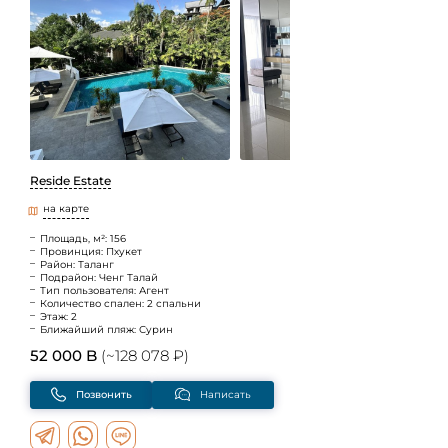
Reside Estate
на карте
Площадь, м²: 156
Провинция: Пхукет
Район: Таланг
Подрайон: Ченг Талай
Тип пользователя: Агент
Количество спален: 2 спальни
Этаж: 2
Ближайший пляж: Сурин
52 000 B
(~128 078 ₽)
Позвонить
Написать