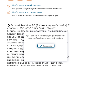
Добавить в избранное
Вы будете получать уведомления об изменениях
Добавить к сравнению
Вы сможете сравнить объекты по параметрам
🏠 Sansuri Resort — 2C (2 этаж, вид на бассейн). 2
спальни | 156 м²/📍 Пляж Surin, Пхукет
Описание:Стильные апартаменты в комплексе
Sansuri Resort, всего в нескольких минутах
Данный сайт использует файлы cookie
ходьбы от одного из самых красивых пляжей
для удобной и корректной работы
Пхукета — Сурин. Расположены на втором
этаже с видом на бассейн. В апартаментах две
спальни, просторная гостиная зона, кухня,
Согласен
санузел с душем и балкон. Оснащение:
кондиционеры, Wi-Fi, ТВ, холодильник, плита,
вытяжка, чайник, базовая посуда и столовые
приборы, стиральная машина, фен, утюг, шкаф/
гардероб, балконная мебель.Инфраструктура
комплекса:Бассейны (взрослый и детский),
шезлонги, фитнес-зал, сауна, зоны отдыха и
прогулочные дорожки. Ресепшен, лифты, охрана
и видеонаблюдение 24/7. Парковка на
территории.Рядом:Пляж Сурин, тропическая
зелень и холмы — идеальная локация для тех,
кто любит море, закаты и атмосферу
уединённого отдыха вдали от суеты.
Дополнительно:Детская кроватка/стульчик — по
запросу Курение — на балконе; в квартире —
нет. Депозит: 500 USD. Коммунальные:
электричество по счёту (7 THB/кВт⋅ч), вода — 50
THB/м³. Стоимость аренды:15 декабря – 15
января 180,000 ฿ / месяц 6,500 ฿ / сутки 15
января – февраль 150,000 ฿ / месяц 5,200 ฿ /
сутки Март – апрель 100,000 ฿ / месяц 3,700 ฿ /