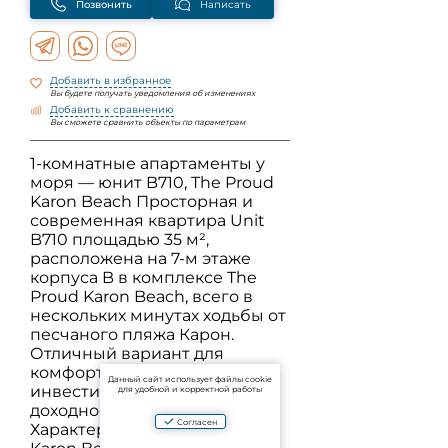
Позвонить
Написать
Добавить в избранное
Вы будете получать уведомления об изменениях
Добавить к сравнению
Вы сможете сравнить объекты по параметрам
1-комнатные апартаменты у
моря — юнит B710, The Proud
Karon Beach Просторная и
современная квартира Unit
B710 площадью 35 м²,
расположена на 7-м этаже
корпуса B в комплексе The
Proud Karon Beach, всего в
нескольких минутах ходьбы от
песчаного пляжа Карон.
Отличный вариант для
комфортного отдыха или
Данный сайт использует файлы cookie
инвестиций с высокой
для удобной и корректной работы
доходностью. 🏡
Согласен
Характеристики: • 📍 Локация: