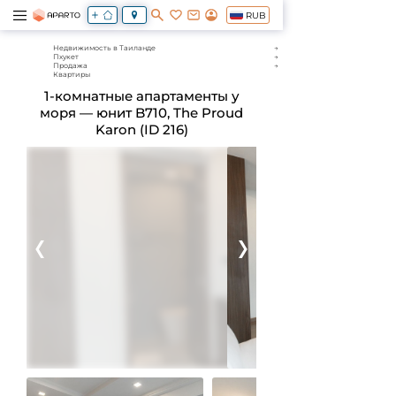
RUB
Недвижимость в Таиланде
Пхукет
Продажа
Квартиры
1-комнатные апартаменты у
моря — юнит B710, The Proud
Karon (ID 216)