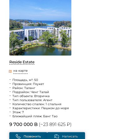
Reside Estate
на карте
Площадь, м²: 50
Провинция: Пхукет
Район: Таланг
Подрайон: Ченг Талай
Тип объекта: Вторичка
Тип пользователя: Агент
Количество спален: 1 спальня
Характеристики: Пешком до моря
Этаж: 7
Ближайший пляж: Банг Тао
9 700 000 B
(~23 891 625 ₽)
Позвонить
Написать