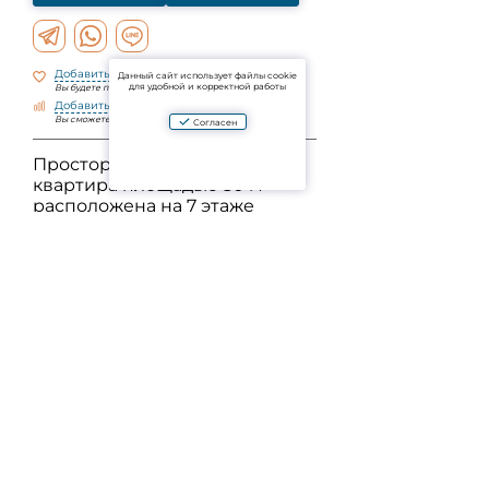
Добавить в избранное
Данный сайт использует файлы cookie
для удобной и корректной работы
Вы будете получать уведомления об изменениях
Добавить к сравнению
Вы сможете сравнить объекты по параметрам
Согласен
Просторная 1-комнатная
квартира площадью 50 м²
расположена на 7 этаже
комплекса Cassia Residence в
районе Банг Тао. Из окон
открывается вид на море.
Квартира полностью
меблирована. Комплекс с
бассейном, охраной и
парковкой, в пешей
доступности пляж Банг Тао и
магазины.
Задать вопрос