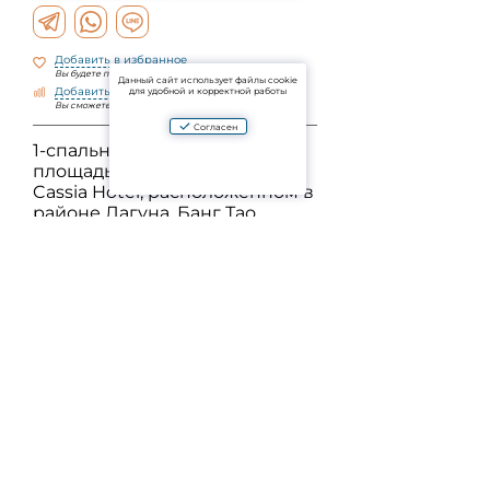
Добавить в избранное
Вы будете получать уведомления об изменениях
Данный сайт использует файлы cookie
Добавить к сравнению
для удобной и корректной работы
Вы сможете сравнить объекты по параметрам
Согласен
1-спальная квартира
площадью 52 м² в комплексе
Cassia Hotel, расположенном в
районе Лагуна, Банг Тао.
Квартира полностью
меблирована и готова к
проживанию. Комплекс
предлагает бассейн, фитнес-
зал, охрану, парковку и
ресепшн. Расположен в
пешей доступности до пляжа
и инфраструктуры Лагуны.
Больше фото — по запросу.
Задать вопрос