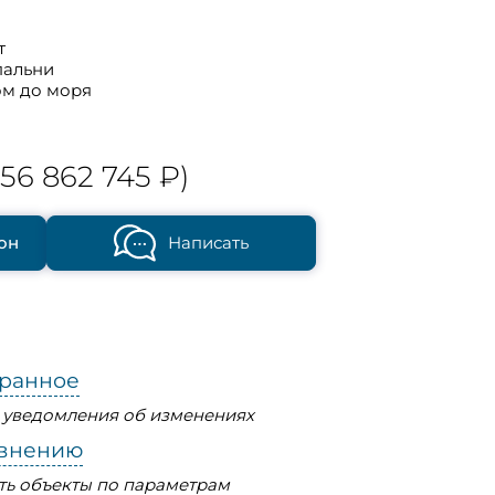
т
пальни
ом до моря
56 862 745 ₽)
он
Написать
бранное
ь уведомления об изменениях
авнению
ть объекты по параметрам