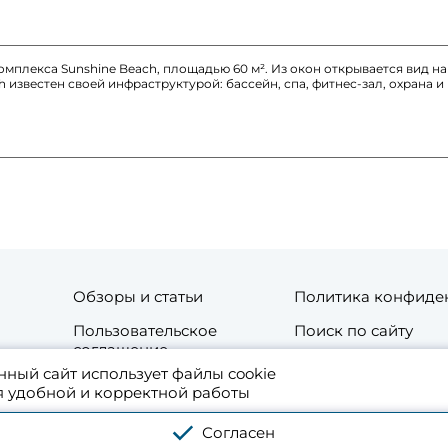
мплекса Sunshine Beach, площадью 60 м². Из окон открывается вид на
 известен своей инфраструктурой: бассейн, спа, фитнес-зал, охрана и
Обзоры и статьи
Политика конфиде
Пользовательское
Поиск по сайту
соглашение
нный сайт использует файлы cookie
та
Контакты
я удобной и корректной работы
 аренде жилой и коммерческой недвижимости в Таиланде. Используя платфо
Согласен
сти проекта. Оплачивая услуги, вы принимаете Лицензионное соглашение