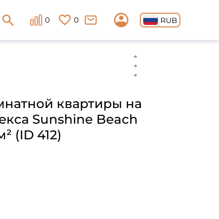
0
0
RUB
мнатной квартиры на
екса Sunshine Beach
 (ID 412)