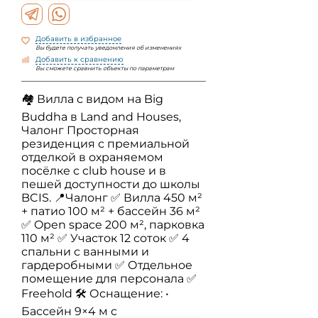
Добавить в избранное
Вы будете получать уведомления об изменениях
Добавить к сравнению
Вы сможете сравнить объекты по параметрам
🏘️ Вилла с видом на Big
Buddha в Land and Houses,
Чалонг Просторная
резиденция с премиальной
отделкой в охраняемом
посёлке с club house и в
пешей доступности до школы
BCIS. 📍Чалонг ✅ Вилла 450 м²
+ патио 100 м² + бассейн 36 м²
✅ Open space 200 м², парковка
110 м² ✅ Участок 12 соток ✅ 4
спальни с ванными и
гардеробными ✅ Отдельное
помещение для персонала ✅
Freehold 🛠️ Оснащение: •
Бассейн 9×4 м с