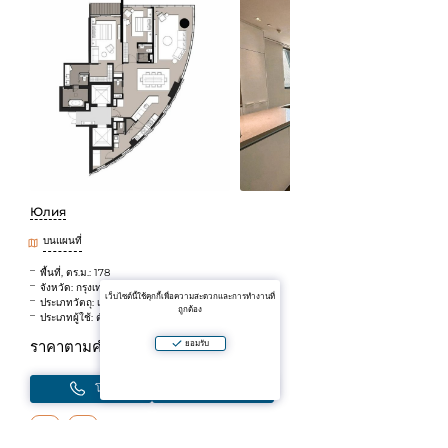
Юлия
บนแผนที่
พื้นที่, ตร.ม.: 178
จังหวัด: กรุงเทพ
เว็บไซต์นี้ใช้คุกกี้เพื่อความสะดวกและการทำงานที่
ประเภทวัตถุ: เกิดเหตุที่สอง
ถูกต้อง
ประเภทผู้ใช้: ตัวแทน
ราคาตามคำขอ
ยอมรับ
โทร
เขียนในแชท