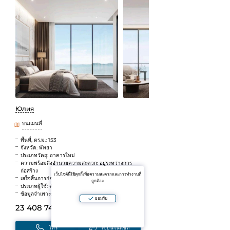
Юлия
บนแผนที่
พื้นที่, ตร.ม.: 153
จังหวัด: พัทยา
ประเภทวัตถุ: อาคารใหม่
ความพร้อมสิ่งอำนวยความสะดวก: อยู่ระหว่างการ
ก่อสร้าง
เว็บไซต์นี้ใช้คุกกี้เพื่อความสะดวกและการทำงานที่
เสร็จสิ้นการก่อสร้าง: 2026
ถูกต้อง
ประเภทผู้ใช้: ตัวแทน
ข้อมูลจำเพาะ: เดินไปทะเลได้
ยอมรับ
23 408 740 B
(~57 942 425 ₽)
โทร
เขียนในแชท