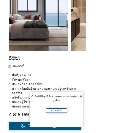
Юлия
บนแผนที่
พื้นที่, ตร.ม.: 32
จังหวัด: พัทยา
ประเภทวัตถุ: อาคารใหม่
ความพร้อมสิ่งอำนวยความสะดวก: อยู่ระหว่างการ
ก่อสร้าง
เว็บไซต์นี้ใช้คุกกี้เพื่อความสะดวกและการทำงานที่
เสร็จสิ้นการก่อสร้าง: 2026
ถูกต้อง
ประเภทผู้ใช้: ตัวแทน
ข้อมูลจำเพาะ: เดินไปทะเลได้
ยอมรับ
4 815 169 B
(~11 918 735 ₽)
โทร
เขียนในแชท