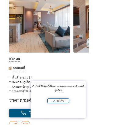
Юлия
บนแผนที่
พื้นที่, ตร.ม.: 54
จังหวัด: ภูเก็ต
ประเภทวัตถุ: เกิดเหตุที่สอง
เว็บไซต์นี้ใช้คุกกี้เพื่อความสะดวกและการทำงานที่
ถูกต้อง
ประเภทผู้ใช้: ตัวแทน
ราคาตามคำขอ
ยอมรับ
โทร
เขียนในแชท
เพิ่มในรายการโปรด