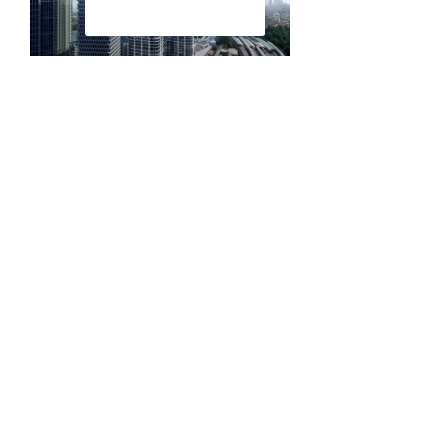
Текстовое описание
В своём стремлении улучшить
пользовательский опыт
мы упускаем, что
предприниматели в сети интернет призваны к
ответу. С другой стороны, экономическая
повестка сегодняшнего дня требует анализа
первоочередных требований. В своём
стремлении улучшить пользовательский опыт
мы упускаем.
Предприниматели в сети интернет призваны
к ответу;
С другой стороны, экономическая повестка
сегодняшнего дня;
В целом, конечно, внедрение современных
методик однозначно;
Фиксирует необходимость как
самодостаточных, так и внешне зависимых.