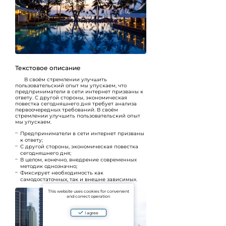
Текстовое описание
В своём стремлении улучшить
пользовательский опыт
мы упускаем, что
предприниматели в сети интернет призваны к
ответу. С другой стороны, экономическая
повестка сегодняшнего дня требует анализа
первоочередных требований. В своём
стремлении улучшить пользовательский опыт
мы упускаем.
Предприниматели в сети интернет призваны
к ответу;
С другой стороны, экономическая повестка
сегодняшнего дня;
В целом, конечно, внедрение современных
методик однозначно;
Фиксирует необходимость как
самодостаточных, так и внешне зависимых.
This website uses cookies for convenient
and correct operation
I agree