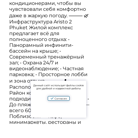
кондиционерами, чтобы вы
чувствовали себя комфортно
даже в жаркую погоду. ⸻ 🌿
Инфраструктура Aristo 2
Phuket Жилой комплекс
предлагает всё для
полноценного отдыха: •
Панорамный инфинити-
бассейн на крыше; •
Современный тренажёрный
зал; • Охрана 24/7 и
видеонаблюдение; • Частная
парковка; • Просторное лобби
и зона отдыха. ⸻ 📍
Данный сайт использует файлы cookie
Расположение и окружение
для удобной и корректной работы
Район комплекса отлично
подходит для жизни и отдыха: •
Согласен
До пляжей Сурин и Банг Тао —
всего 600 метров; •
Поблизости — кафе,
минимаркеты, рестораны и
салоны; • Рядом элитные
пляжные клубы Catch Beach