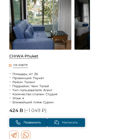
CHIWA Phuket
на карте
Площадь, м²: 36
Провинция: Пхукет
Район: Таланг
Подрайон: Ченг Талай
Тип пользователя: Агент
Количество спален: Студия
Этаж: 4
Ближайший пляж: Сурин
424 B
(~1 049 ₽)
Позвонить
Написать