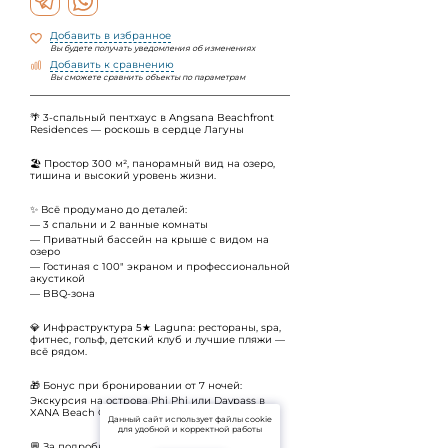
Добавить в избранное
Вы будете получать уведомления об изменениях
Добавить к сравнению
Вы сможете сравнить объекты по параметрам
🌴 3-спальный пентхаус в Angsana Beachfront
Residences — роскошь в сердце Лагуны
🏖 Простор 300 м², панорамный вид на озеро,
тишина и высокий уровень жизни.
✨ Всё продумано до деталей:
— 3 спальни и 2 ванные комнаты
— Приватный бассейн на крыше с видом на
озеро
— Гостиная с 100" экраном и профессиональной
акустикой
— BBQ-зона
💎 Инфраструктура 5★ Laguna: рестораны, spa,
фитнес, гольф, детский клуб и лучшие пляжи —
всё рядом.
🎁 Бонус при бронировании от 7 ночей:
Экскурсия на острова Phi Phi или Daypass в
XANA Beach Club.
Данный сайт использует файлы cookie
для удобной и корректной работы
💬 За подробностями и свободными датами —