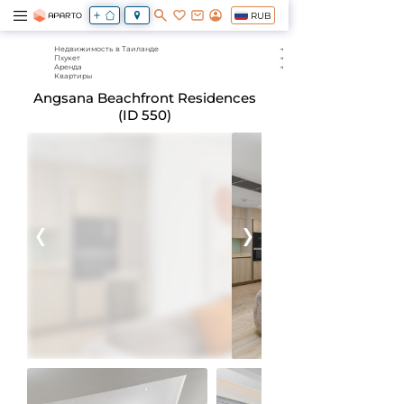
RUB
Недвижимость в Таиланде
Пхукет
Аренда
Квартиры
Angsana Beachfront Residences
(ID 550)