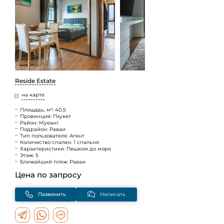
Reside Estate
на карте
Площадь, м²: 40,5
Провинция: Пхукет
Район: Муеанг
Подрайон: Раваи
Тип пользователя: Агент
Количество спален: 1 спальня
Характеристики: Пешком до моря
Этаж: 5
Ближайший пляж: Раваи
Цена по запросу
Позвонить
Написать