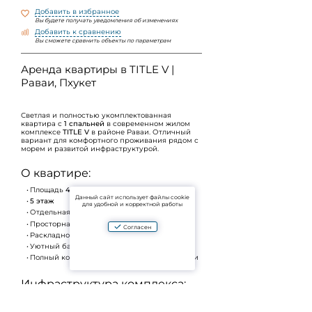
Добавить в избранное
Вы будете получать уведомления об изменениях
Добавить к сравнению
Вы сможете сравнить объекты по параметрам
Аренда квартиры в TITLE V |
Раваи, Пхукет
Светлая и полностью укомплектованная
квартира с
1 спальней
в современном жилом
комплексе
TITLE V
в районе Раваи. Отличный
вариант для комфортного проживания рядом с
морем и развитой инфраструктурой.
О квартире:
Площадь
40,5 кв.м
Данный сайт использует файлы cookie
5 этаж
для удобной и корректной работы
Отдельная спальня
Просторная гостиная с кухонной зоной
Согласен
Раскладной диван
Уютный балкон
Полный комплект мебели и бытовой техники
Инфраструктура комплекса:
Бассейн