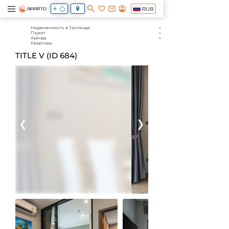
RUB
Недвижимость в Таиланде
Пхукет
Аренда
Квартиры
TITLE V (ID 684)