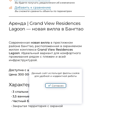
Вы будете получать уведомления об изменениях
Добавить к сравнению
Вы сможете сравнить объекты по параметрам
Аренда | Grand View Residences
Lagoon — новая вилла в Бангтао
Современная
новая вилла
в престижном
районе Бангтао, расположенная в охраняемом
жилом комплексе
Grand View Residences
Lagoon
. Идеальный вариант для комфортного
проживания рядом с пляжем и всей
инфраструктурой.
Доступна с апреля
Данный сайт использует файлы cookie
Цена:
300 000 бат/мес
(годовой контракт)
для удобной и корректной работы
Характеристики виллы:
Согласен
3 спальни
3,5 ванные комнаты
Частный бассейн
Закрытая территория с охраной
Современная планировка и новые интерьеры
Локация:
Развитый район с ресторанами, магазинами