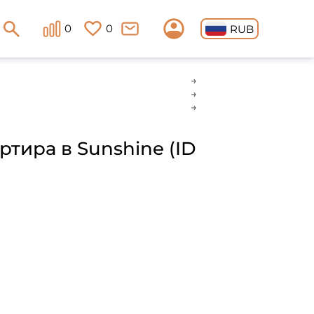
0
0
RUB
ртира в Sunshine (ID