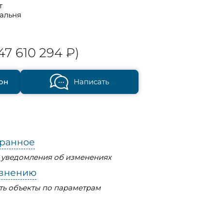
т
пальня
47 610 294 ₽)
он
Написать
бранное
ь уведомления об изменениях
авнению
ть объекты по параметрам