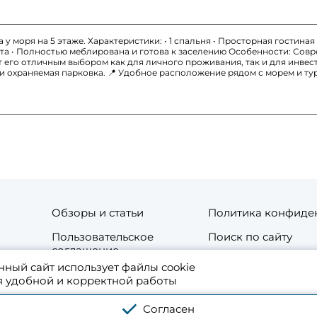
 у моря на 5 этаже. Характеристики: • 1 спальня • Просторная гостина
рта • Полностью меблирована и готова к заселению Особенности: Сов
 его отличным выбором как для личного проживания, так и для инвес
 и охраняемая парковка. 📍 Удобное расположение рядом с морем и т
Обзоры и статьи
Политика конфиде
Пользовательское
Поиск по сайту
соглашение
нный сайт использует файлы cookie
та
Контакты
я удобной и корректной работы
Согласен
 аренде жилой и коммерческой недвижимости в Таиланде. Используя платфо