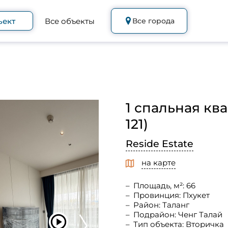
ъект
Все объекты
Все города
1 спальная ква
121)
Reside Estate
на карте
Площадь, м²: 66
Провинция: Пхукет
Район: Таланг
Подрайон: Ченг Талай
Тип объекта: Вторичка