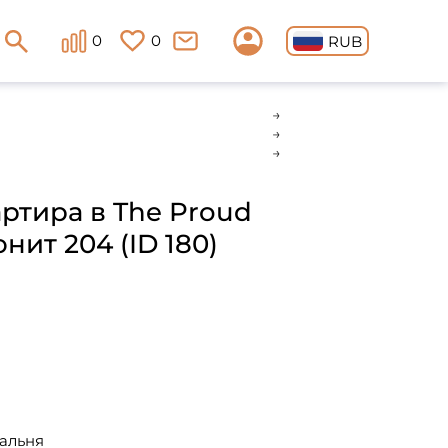
0
0
RUB
артира в The Proud
нит 204 (ID 180)
пальня