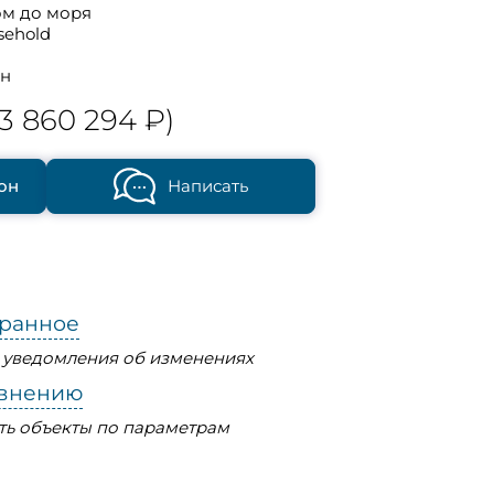
ом до моря
sehold
он
3 860 294 ₽)
он
Написать
бранное
ь уведомления об изменениях
авнению
ть объекты по параметрам