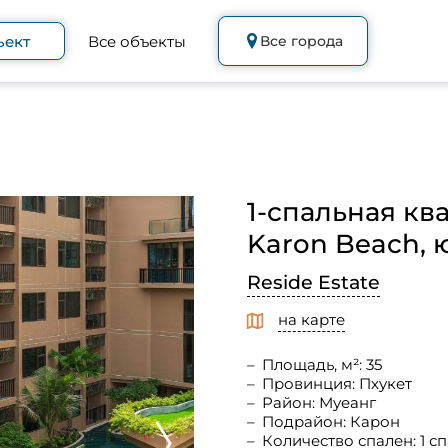
ъект
Все объекты
Все города
1-спальная кв
Karon Beach, ю
Reside Estate
на карте
Площадь, м²: 35
Провинция: Пхукет
Район: Муеанг
Подрайон: Карон
Количество спален: 1 с