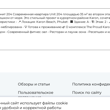
 юнит 204 Современная квартира Unit 204 площадью 35 м² во втором эт
ешком от моря. Это стильный проект в курортном районе Karon, соче
ики: • 📍 Локация: Karon Beach, Phuket • 🏢 Здание: А • 🏗 Этаж: 2 • 📐
ю меблирована • 💡 Готова к проживанию 🌿 О комплексе The Proud Karo
ом • Современный фитнес-зал • Ресторан и лаунж-зона • Ресепшен и к
Обзоры и статьи
Политика конфиде
Пользовательское
Поиск по сайту
соглашение
нный сайт использует файлы cookie
та
Контакты
я удобной и корректной работы