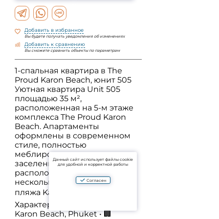
Добавить в избранное
Вы будете получать уведомления об изменениях
Добавить к сравнению
Вы сможете сравнить объекты по параметрам
1-спальная квартира в The
Proud Karon Beach, юнит 505
Уютная квартира Unit 505
площадью 35 м²,
расположенная на 5-м этаже
комплекса The Proud Karon
Beach. Апартаменты
оформлены в современном
стиле, полностью
меблированы и готовы к
Данный сайт использует файлы cookie
заселению. Отличное
для удобной и корректной работы
расположение — всего
несколько минут пешком до
Согласен
пляжа Karon Beach. 🏠
Характеристики: • 📍 Район:
Karon Beach, Phuket • 🏢