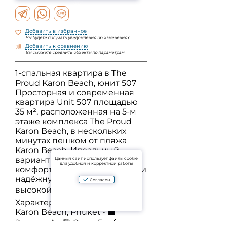
Добавить в избранное
Вы будете получать уведомления об изменениях
Добавить к сравнению
Вы сможете сравнить объекты по параметрам
1-спальная квартира в The
Proud Karon Beach, юнит 507
Просторная и современная
квартира Unit 507 площадью
35 м², расположенная на 5-м
этаже комплекса The Proud
Karon Beach, в нескольких
минутах пешком от пляжа
Karon Beach. Идеальный
вариант для тех, кто ищет
Данный сайт использует файлы cookie
для удобной и корректной работы
комфортное жильё у моря или
надёжную инвестицию с
Согласен
высокой доходностью. 🏠
Характеристики: • 📍 Район:
Karon Beach, Phuket • 🏢
Здание: А • 🏗 Этаж: 5 • 📐