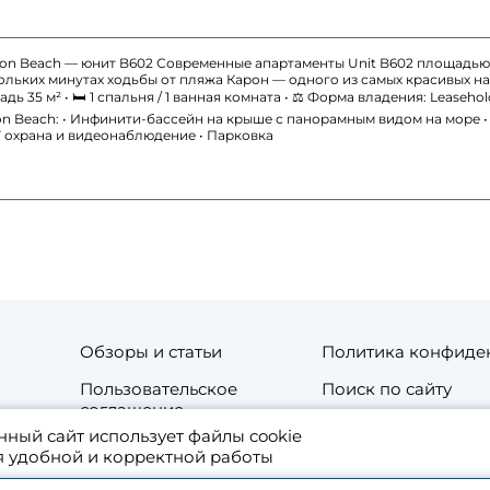
aron Beach — юнит B602 Современные апартаменты Unit B602 площадью
ольких минутах ходьбы от пляжа Карон — одного из самых красивых на П
щадь 35 м² • 🛏 1 спальня / 1 ванная комната • ⚖️ Форма владения: Leaseh
n Beach: • Инфинити-бассейн на крыше с панорамным видом на море •
/7 охрана и видеонаблюдение • Парковка
Обзоры и статьи
Политика конфиде
Пользовательское
Поиск по сайту
соглашение
нный сайт использует файлы cookie
та
Контакты
я удобной и корректной работы