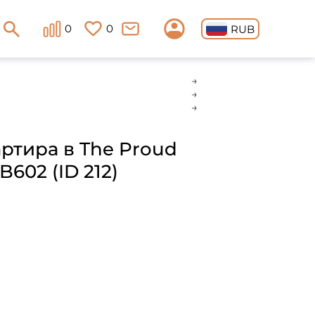
0
0
RUB
артира в The Proud
602 (ID 212)