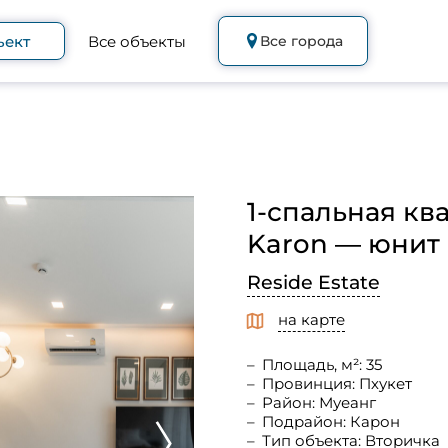
ъект
Все объекты
Все города
1-спальная кв
Karon — юнит B
Reside Estate
на карте
Площадь, м²: 35
Провинция: Пхукет
Район: Муеанг
Подрайон: Карон
Тип объекта: Вторичка