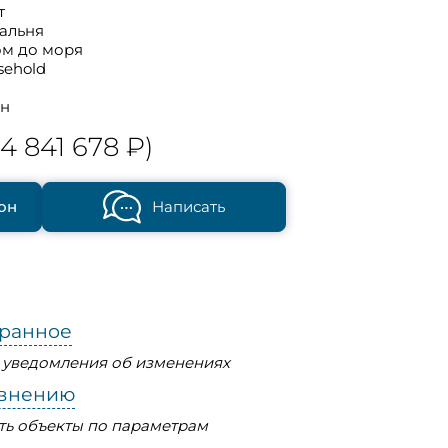
т
пальня
ом до моря
sehold
он
4 841 678 ₽)
он
Написать
бранное
ь уведомления об изменениях
авнению
ть объекты по параметрам