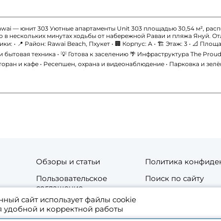
awai — юнит 303 Уютные апартаменты Unit 303 площадью 30,54 м², ра
о в нескольких минутах ходьбы от набережной Раваи и пляжа Януй. О
• 📍 Район: Rawai Beach, Пхукет • 🏢 Корпус: A • 🏗 Этаж: 3 • 📐 Площадь:
 и бытовая техника • 💡 Готова к заселению 🌴 Инфраструктура The Prou
торан и кафе • Ресепшен, охрана и видеонаблюдение • Парковка и зел
Обзоры и статьи
Политика конфиде
Пользовательское
Поиск по сайту
соглашение
нный сайт использует файлы cookie
та
Контакты
я удобной и корректной работы