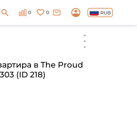
0
0
RUB
вартира в The Proud
03 (ID 218)