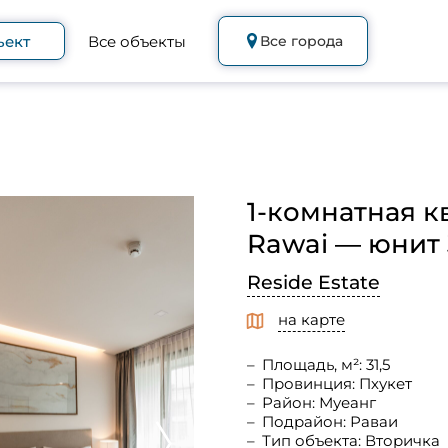
ъект
Все объекты
Все города
1-комнатная к
Rawai — юнит 3
Reside Estate
на карте
Площадь, м²: 31,5
Провинция: Пхукет
Район: Муеанг
Подрайон: Раваи
Тип объекта: Вторичка