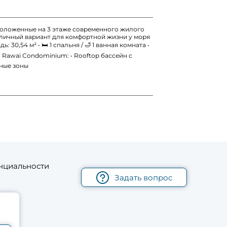
сположенные на 3 этаже современного жилого
тличный вариант для комфортной жизни у моря
 30,54 м² • 🛏 1 спальня / 🛁 1 ванная комната •
d Rawai Condominium: • Rooftop бассейн с
ёные зоны
нциальности
Задать вопрос