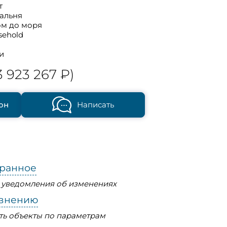
т
пальня
ом до моря
sehold
и
3 923 267 ₽)
он
Написать
бранное
ь уведомления об изменениях
авнению
ть объекты по параметрам