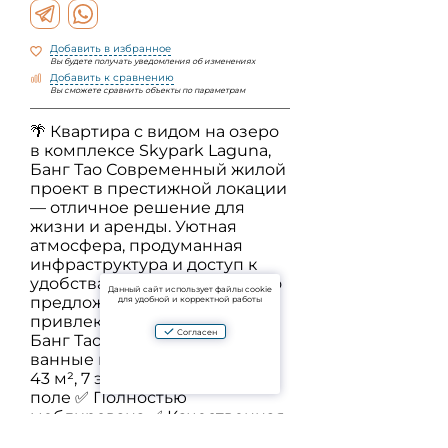
Добавить в избранное
Вы будете получать уведомления об изменениях
Добавить к сравнению
Вы сможете сравнить объекты по параметрам
🌴 Квартира с видом на озеро
в комплексе Skypark Laguna,
Банг Тао Современный жилой
проект в престижной локации
— отличное решение для
жизни и аренды. Уютная
атмосфера, продуманная
инфраструктура и доступ к
удобствам Лагуны делают это
Данный сайт использует файлы cookie
предложение особенно
для удобной и корректной работы
привлекательным. 📍Пляж:
Согласен
Банг Тао ✅ 2 спальни, 2
ванные комнаты ✅ Площадь:
43 м², 7 этаж ✅ Вид на гольф-
поле ✅ Полностью
меблирована ✅ Качественная
отделка ✅ Статус: leasehold