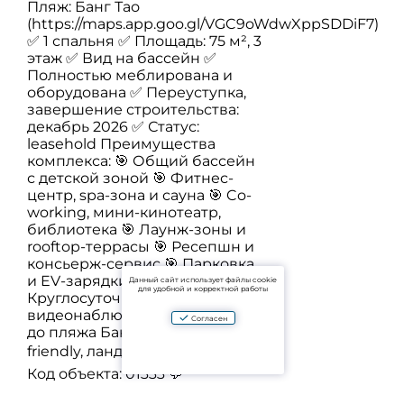
Пляж: Банг Тао
(https://maps.app.goo.gl/VGC9oWdwXppSDDiF7)
✅ 1 спальня ✅ Площадь: 75 м², 3
этаж ✅ Вид на бассейн ✅
Полностью меблирована и
оборудована ✅ Переуступка,
завершение строительства:
декабрь 2026 ✅ Статус:
leasehold Преимущества
комплекса: 🎯 Общий бассейн
с детской зоной 🎯 Фитнес-
центр, spa-зона и сауна 🎯 Co-
working, мини-кинотеатр,
библиотека 🎯 Лаунж-зоны и
rooftop-террасы 🎯 Ресепшн и
консьерж-сервис 🎯 Парковка
и EV-зарядки 🎯
Данный сайт использует файлы cookie
для удобной и корректной работы
Круглосуточная охрана и
видеонаблюдение 🎯 Shuttle
Согласен
до пляжа Банг Тао 🎯 Pet-
friendly, ландшафтные сады 💰 ❗️
Код объекта: 01333 💬