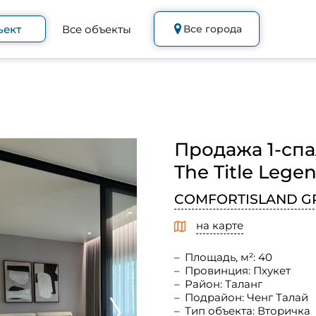
ъект
Все объекты
Все города
Продажа 1-спа
The Title Legen
COMFORTISLAND G
на карте
Площадь, м²: 40
Провинция: Пхукет
Район: Таланг
Подрайон: Ченг Талай
Тип объекта: Вторичка