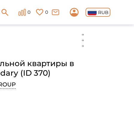
0
0
RUB
льной квартиры в
dary (ID 370)
ROUP