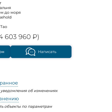
т
пальня
ом до моря
sehold
 Тао
4 603 960 ₽)
он
Написать
бранное
ь уведомления об изменениях
авнению
ть объекты по параметрам