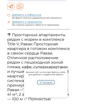
Добавить в избранное
Вы будете получать уведомления об изменениях
Добавить к сравнению
Вы сможете сравнить объекты по параметрам
🌴 Просторные апартаменты
рядом с морем в комплексе
Title V, Раваи Просторная
квартира в готовом комплексе
в самом сердце Раваи.
Отличное расположение
рядом с пешеходной зоной
пляжа, кафе, супермаркетами
и лучшими местами района. В
Данный сайт использует файлы cookie
для удобной и корректной работы
квартире установлена
система фильтрации воды
Согласен
премиум-класса. 📍Пляж:
Раваи ✅ 1 спальня ✅ Площадь:
41 м², 2 этаж ✅ До пляжа Раваи
— 100 м ✅ Полностью
меблирована ✅ Статус: