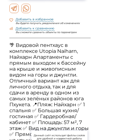
Добавить в избранное
Вы будете получать уведомления об изменениях
Добавить к сравнению
Вы сможете сравнить объекты по параметрам
🌴 Видовой пентхаус в
комплексе Utopia Naiharn,
Найхарн Апартаменты с
прямым выходом к бассейну
на крыше и живописным
видом на горы и джунгли.
Отличный вариант как для
личного отдыха, так и для
сдачи в аренду в одном из
самых зелёных районов юга
Пхукета. 📍Пляж: Найхарн ✅ 1
спальня ✅ Большая кухня/
гостиная ✅ Гардеробная/
кабинет ✅ Площадь: 57 м², 7
этаж ✅ Вид на джунгли и горы
✅ Прямой выход к бассейну
Данный сайт использует файлы cookie
для удобной и корректной работы