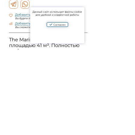
Данный сайт использует файлы cookie
Добавить в избранное
для удобной и корректной работы
Вы будете получать уведомления об изменениях
Добавить к сравнению
Согласен
Вы сможете сравнить объекты по параметрам
The Marin — уютная студия
площадью 41 м². Полностью
меблирована, готова к
заселению. Форма владения
— leasehold. Комплекс
расположен недалеко от
пляжа, с бассейном, фитнес-
залом и зоной отдыха. При
переоформлении — 50/50,
возможна доплата 300 тыс. бат
за перевод во freehold.
Задать вопрос
Aparto - это агрегатор проверенных объявлений о продаже и аренде жилой и
коммерческой недвижимости в Таиланде. Используя платформу сайта или мобильное
приложение, вы соглашаетесь с Пользовательским соглашением и Политикой
конфиденциальности проекта. Оплачивая услуги, вы принимаете Лицензионное
соглашение.