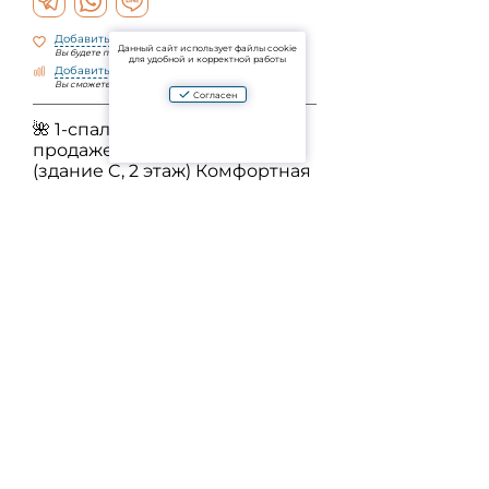
Добавить в избранное
Данный сайт использует файлы cookie
Вы будете получать уведомления об изменениях
для удобной и корректной работы
Добавить к сравнению
Вы сможете сравнить объекты по параметрам
Согласен
🌺 1-спальная квартира в
продаже в Laguna Skypark
(здание C, 2 этаж) Комфортная
квартира 36 м² с
современным дизайном и
видом на гольф-поле.
Полностью меблирована,
готова к проживанию.
Идеальный выбор для тех, кто
ценит тишину, стиль и
шаговую доступность к пляжу
Банг Тао.
Задать вопрос
Aparto - это агрегатор проверенных объявлений о продаже и аренде жилой и
коммерческой недвижимости в Таиланде. Используя платформу сайта или мобильное
приложение, вы соглашаетесь с Пользовательским соглашением и Политикой
конфиденциальности проекта. Оплачивая услуги, вы принимаете Лицензионное
соглашение.