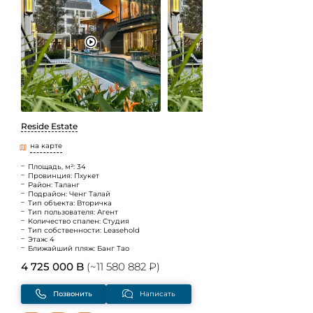
Reside Estate
на карте
Площадь, м²: 34
Провинция: Пхукет
Район: Таланг
Подрайон: Ченг Талай
Тип объекта: Вторичка
Тип пользователя: Агент
Количество спален: Студия
Тип собственности: Leasehold
Этаж: 4
Ближайший пляж: Банг Тао
4 725 000 B
(~11 580 882 ₽)
Позвонить
Написать