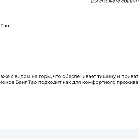
Вы сможете сравни
 Tao
аже с видом на горы, что обеспечивает тишину и прива
йонов Банг Тао подходит как для комфортного проживан