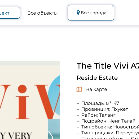
ъект
Все объекты
Все города
The Title Vivi A
Reside Estate
на карте
Площадь, м²: 47
Провинция: Пхукет
Район: Таланг
Подрайон: Ченг Талай
Тип объекта: Новостро
Тип продажи: Переусту
Готовность объекта: С