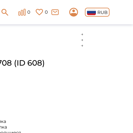
0
0
RUB
708 (ID 608)
йка
пка
троящиеся