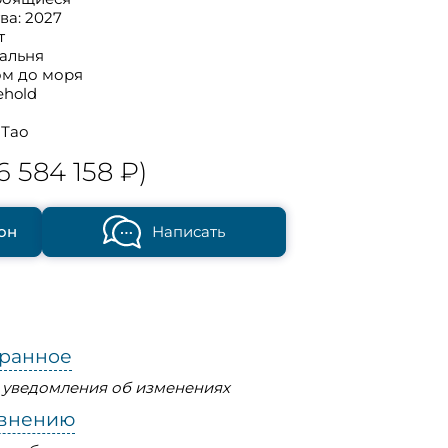
ва: 2027
т
пальня
ом до моря
ehold
 Тао
6 584 158 ₽)
он
Написать
бранное
ь уведомления об изменениях
авнению