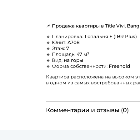
📌
Продажа квартиры в Title Vivi, Bang
🔹 Планировка:
1 спальня + (1BR Plus)
🔹 Юнит:
A708
🔹 Этаж:
7
🔹 Площадь:
47 м²
🔹 Вид:
на горы
🔹 Форма собственности:
Freehold
Квартира расположена на высоком эт
в одном из самых востребованных ра
Комментарии и отзывы (0)