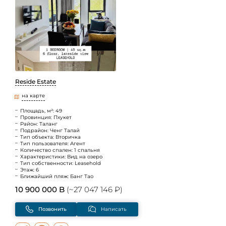
Reside Estate
на карте
Площадь, м²: 49
Провинция: Пхукет
Район: Таланг
Подрайон: Ченг Талай
Тип объекта: Вторичка
Тип пользователя: Агент
Количество спален: 1 спальня
Характеристики: Вид на озеро
Тип собственности: Leasehold
Этаж: 6
Ближайший пляж: Банг Тао
10 900 000 B
(~27 047 146 ₽)
Позвонить
Написать