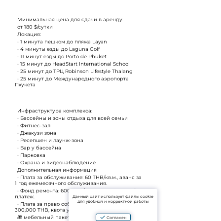
Минимальная цена для сдачи в аренду:
от 180 $/сутки
Локация:
• 1 минута пешком до пляжа Layan
• 4 минуты езды до Laguna Golf
• 11 минут езды до Porto de Phuket
• 15 минут до HeadStart International School
• 25 минут до ТРЦ Robinson Lifestyle Thalang
• 25 минут до Международного аэропорта
Пхукета
Инфраструктура комплекса:
• Бассейны и зоны отдыха для всей семьи
• Фитнес-зал
• Джакузи зона
• Ресепшен и лаунж-зона
• Бар у бассейна
• Парковка
• Охрана и видеонаблюдение
Дополнительная информация
• Плата за обслуживание: 60 THB/кв.м., аванс за
1 год ежемесячного обслуживания.
• Фонд ремонта: 600 THB/кв.м., единоразовый
платеж.
Данный сайт использует файлы cookie
для удобной и корректной работы
• Плата за право собственности (фрихолд):
300,000 THB, квота у застройщика доступна💯
🎁 мебельный пакет в подарок!
Согласен