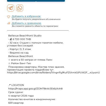
Добавить в избранное
Вы будете получать уведомления об изменениях
Добавить к сравнению
Вы сможете сравнить объекты по параметрам
Bellevue Beachfront Studio
• 💰 6 720 000 THB
• 32 кв.м. Студия с полным пакетом мебели,
угловая без соседей
• Корпус D, 3 этаж
• Видимо на сад
Bellevue Beachfront
☆ всего в 50 метрах от пляжа Лаян
☆ Район Банг-Тао
Планировка квартиры, Мастер план здания,
презентация проекта подробнее тут
https://drive.google.com/drive/folders/1XngnPyjfKuFZtXmkSiPUW2F__xUyvznU
📍 LOCATION
https://maps.app.goo.gl/ZDM78nArJEk6zXxh8
Срок сдачи:
4 квартал 2026 года
Количество юнитов в кондоминиуме:
659 квартир