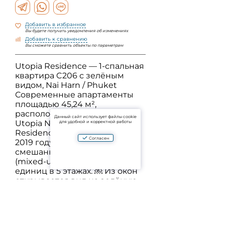
Добавить в избранное
Вы будете получать уведомления об изменениях
Добавить к сравнению
Вы сможете сравнить объекты по параметрам
Utopia Residence — 1-спальная
квартира C206 с зелёным
видом, Nai Harn / Phuket
Современные апартаменты
площадью 45,24 м²,
расположенные в проекте
Данный сайт использует файлы cookie
Utopia Naiharn / Utopia
для удобной и корректной работы
Residence, завершённом в
Согласен
2019 году. Проект —
смешанного использования
(mixed-use), насчитывает 119
единиц в 5 этажах. ￼ Из окон
открывается вид на зелёную
растительность и внутренние
пространства комплекса.
Удобства комплекса Utopia
Naiharn: • Общий бассейн •