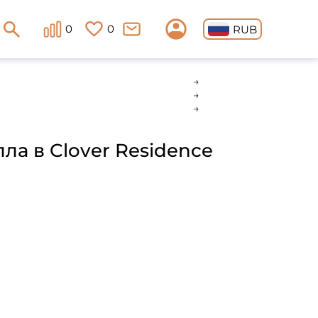
0
0
RUB
ла в Clover Residence
н