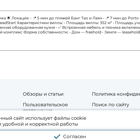
 🌟 Локация: • 📍 5 мин до пляжей Банг Тао и Лаян • 📍 7 мин до Porto de
Start Характеристики виллы: • Площадь виллы: 352 м² • Площадь участ
енная оборудованная кухня • ✅ Встроенная мебель и техника включены 
 комплекс Форма собственности: • Дом — freehold • Земля — leasehold
Обзоры и статьи
Политика конфиде
Пользовательское
Поиск по сайту
соглашение
нный сайт использует файлы cookie
та
Контакты
я удобной и корректной работы
Согласен
 аренде жилой и коммерческой недвижимости в Таиланде. Используя платфо