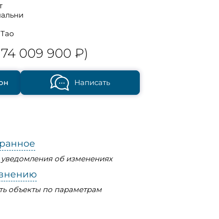
т
пальни
 Тао
74 009 900 ₽)
он
Написать
бранное
ь уведомления об изменениях
авнению
ть объекты по параметрам