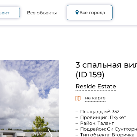
ъект
Все объекты
Все города
3 спальная вил
(ID 159)
Reside Estate
на карте
Площадь, м²: 352
Провинция: Пхукет
Район: Таланг
Подрайон: Си Сунтхор
Тип объекта: Вторичка