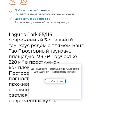
Добавить в избранное
Вы будете получать уведомления об изменениях
Добавить к сравнению
Вы сможете сравнить объекты по параметрам
Laguna Park 65/116 —
современный 3-спальный
таунхаус рядом с пляжем Банг
Тао Просторный таунхаус
площадью 233 м² на участке
228 м² в престижном
комплексе Laguna Park.
Данный сайт использует файлы cookie
для удобной и корректной работы
Построен в 2015 году,
полностью готов к
Согласен
проживанию. В доме 3
спальни, 3 ванные комнаты,
светлая гостиная,
современная кухня,
просторная терраса.
Оснащение: кондиционеры,
Wi-Fi, парковка. Комплекс
расположен в зелёной зоне,
всего в 5 минутах езды до