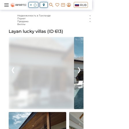
RUB
Недвижимость в Таиланде
Пхукет
Продажа
Виллы
Layan lucky villas (ID 613)