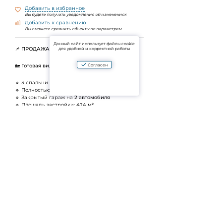
Добавить в избранное
Вы будете получать уведомления об изменениях
Добавить к сравнению
Вы сможете сравнить объекты по параметрам
Данный сайт использует файлы cookie
📌
ПРОДАЖА | Layan Lucky Villas
для удобной и корректной работы
Согласен
🏡
Готовая вилла от собственника (Resale)
🔹 3 спальни
🔹 Полностью меблирована
🔹 Закрытый гараж на
2 автомобиля
🔹 Площадь застройки:
424 м²
🔹 Площадь участка:
549 м²
📄
Правовой статус:
— Дом:
Freehold
— Земля:
Leasehold
— Оформление сделки через земельный
департамент
Современная просторная вилла в престижном
районе Лаян — отличный вариант как для
комфортного проживания, так и для
инвестиции.