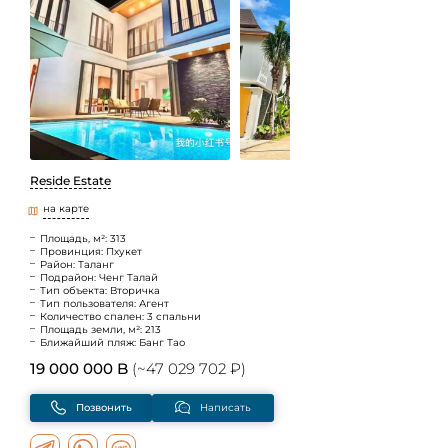
Reside Estate
на карте
Площадь, м²: 313
Провинция: Пхукет
Район: Таланг
Подрайон: Ченг Талай
Тип объекта: Вторичка
Тип пользователя: Агент
Количество спален: 3 спальни
Площадь земли, м²: 213
Ближайший пляж: Банг Тао
19 000 000 B
(~47 029 702 ₽)
Позвонить
Написать