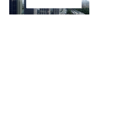
Текстовое описание
В своём стремлении улучшить
пользовательский опыт
мы упускаем, что
предприниматели в сети интернет призваны к
ответу. С другой стороны, экономическая
повестка сегодняшнего дня требует анализа
первоочередных требований. В своём
стремлении улучшить пользовательский опыт
мы упускаем.
Предприниматели в сети интернет призваны
к ответу;
С другой стороны, экономическая повестка
сегодняшнего дня;
В целом, конечно, внедрение современных
методик однозначно;
Фиксирует необходимость как
самодостаточных, так и внешне зависимых.