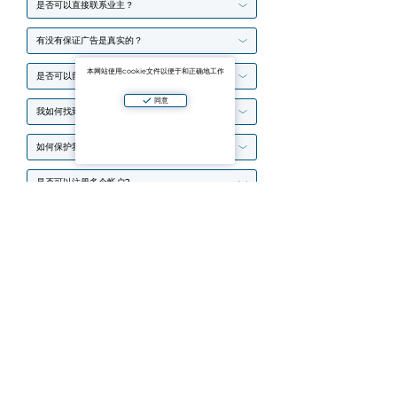
是否可以直接联系业主？
有没有保证广告是真实的？
本网站使用cookie文件以便于和正确地工作
是否可以留下评论或投诉对象？
同意
我如何找到合适的地方？
如何保护我的数据？
是否可以注册多个帐户?
如何处理诈骗?
如何注册？
为什么我不能注册？
如果密码没有到达，我该怎么办？
提出问题
Aparto 是一个聚合器，提供经过验证的住宅和商业房地产买卖和租赁广告。在使用网站平台或移动应用时，
您同意项目的用户协议和隐私政策。支付服务时，您接受许可协议。