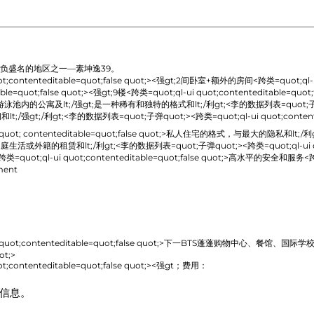
负盛名的地区之一—素坤逸39。
ntenteditable=quot;false quot;>
<强gt;2间卧室+额外的房间
<跨类=quot;ql-u
le=quot;false quot;>
<强gt;9楼
<跨类=quot;ql-ui quot;contenteditable=quot;f
游泳池内的公寓及lt;/强gt;是一种稀有和独特的格式和lt;/利gt;<李的数据列表=quot;子弹quo
t;/强gt;/利gt;<李的数据列表=quot;子弹quot;><跨类=quot;ql-ui quot;contentedi
; contenteditable=quot;false quot;>
私人住宅的格式，与最大的隐私和lt;/利gt;<
活或外籍的租赁和lt;/利gt;<李的数据列表=quot;子弹quot;><跨类=quot;ql-ui quot;co
t;ql-ui quot;contenteditable=quot;false quot;>
高水平的安全和服务
<跨
ent
;contenteditable=quot;false quot;>
下一BTS蓬蓬
购物中心、餐馆、国际学校和lt
ot;>
ntenteditable=quot;false quot;>
<强gt；费用：
人信息。