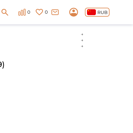
0
0
RUB
)