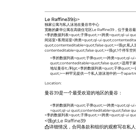
Le Raffine39
/p>
独家公寓与私人泳池在曼谷市中心
宽敞的豪华公寓在高级住宅区
Le Raffine39
，位于曼谷最
<李的数据列表=quot;子弹quot;><跨类=quot;ql-ui quot;co
间浴室+客用浴室
<跨类=quot;ql-ui quot;contenteditab
quot;contenteditable=quot;false quot;>
<强gt;私人
contenteditable=quot;false quot;>
<强gt;1个停车空间和l
<李的数据列表=quot;子弹quot;><跨类=quot;ql-ui quot
quot;contenteditable=quot;false quot;>
适用于家庭生
地址曼谷lt;/利gt;<李的数据列表=quot;子弹quot;><跨类=quo
quot;>
一种罕见提供一个私人游泳池中的一个apartm
Location:
曼谷39是一个最受欢迎的地区的曼谷：
<李的数据列表=quot;子弹quot;><跨类=quot;ql-ui quot
=quot;ql-ui quot;contenteditable=quot;false qu
<李的数据列表=quot;子弹quot;><跨类=quot;ql-ui quot;co
<强gt;Le Raffine39
📩详细情况，合同条款和组织的观察写在私