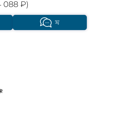
 088 ₽)
写
象