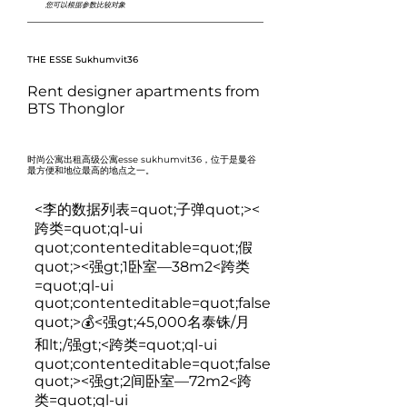
您可以根据参数比较对象
THE ESSE Sukhumvit36
Rent designer apartments from
BTS Thonglor
时尚公寓出租高级公寓esse sukhumvit36，位于
是曼谷
最方便和地位最高的地点之一。
<李的数据列表=quot;子弹quot;><
跨类=quot;ql-ui
quot;contenteditable=quot;假
quot;>
<强gt;1卧室—38m2
<跨类
=quot;ql-ui
quot;contenteditable=quot;false
quot;>
💰<强gt;45,000名泰铢/月
和lt;/强gt;
<跨类=quot;ql-ui
quot;contenteditable=quot;false
quot;>
<强gt;2间卧室—72m2
<跨
类=quot;ql-ui