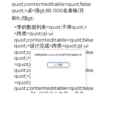
quot;contenteditable=quot;false
quot;>
💰<强gt;85 000名泰铢/月
和lt;/强gt;
<李的数据列表=quot;子弹quot;>
<跨类=quot;ql-ui
quot;contenteditable=quot;false
quot;>
设计完成
<跨类=quot;ql-ui
quot;contenteditable=quot;false
本网站使用cookie文件以便于和正确地工作
quot;>
齐全，配备电器
<跨类
=quot;ql-ui
同意
quot;contenteditable=quot;false
quot;>
准备立即入住
<跨类
=quot;ql-ui
quot;contenteditable=quot;false
quot;>/跨>的现代化布局， 高质
量的材料和lt;/利gt;/ol>
<李的数据
列表=quot;子弹quot;><跨类
=quot;ql-ui
quot;contenteditable=quot;假
quot;>
优质的服务水平与安全
<跨
类=quot;ql-ui