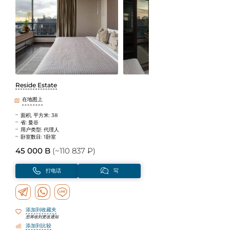
Reside Estate
在地图上
面积, 平方米: 38
省: 曼谷
用户类型: 代理人
卧室数目: 1卧室
45 000 B
(~110 837 ₽)
打电话
写
添加到收藏夹
您将收到更改通知
添加到比较