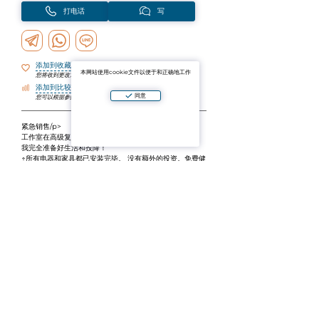
打电话
写
添加到收藏夹
本网站使用cookie文件以便于和正确地工作
您将收到更改通知
添加到比较
同意
您可以根据参数比较对象
️️紧急销售️️/p>
工作室在高级复杂的乌托邦梦想临出售🏠
我完全准备好生活和投降！
↑所有电器和家具都已安装完毕。 没有额外的投资。免费健
身房，桑拿浴室和屋顶游泳池，享有全景。 酒店内的餐
厅，水疗中心，同事空间，迷你剧院和社区花园。 24小时
保安和停车。
📍最佳位置！ 酒店距离风景秀丽的湖泊以及Naiharn和
Rawai海滩仅有10分钟步行路程。
面积：27m2/
楼层：8/8
通过开发商转让权利
完工日期：2025年12月，钥匙正在发行
;