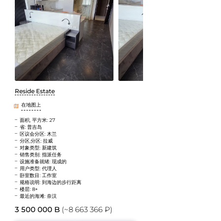
Reside Estate
在地图上
面积, 平方米: 27
省: 普吉岛
区议会分区: 木兰
分区,分区: 拉威
对象类型: 新建筑
销售类别: 指派任务
设施准备就绪: 现成的
用户类型: 代理人
卧室数目: 工作室
规格说明: 到海边的步行距离
楼层: 8+
最近的海滩: 奈汉
3 500 000 B
(~8 663 366 ₽)