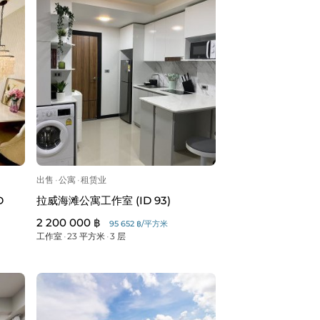
出售
公寓
租赁业
ᐧ
ᐧ
D
拉威海滩公寓工作室 (ID 93)
2 200 000 ฿
95 652 ฿/平方米
工作室
23 平方米
3 层
ᐧ
ᐧ