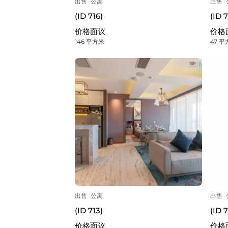
出售
公寓
出售
ᐧ
ᐧ
(ID 716)
(ID 7
价格面议
价格
146 平方米
47 
出售
公寓
出售
ᐧ
ᐧ
(ID 713)
(ID 7
价格面议
价格