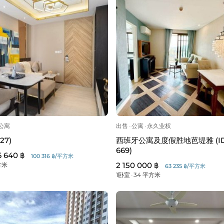
公寓
出售
公寓
永久业权
ᐧ
ᐧ
727)
西班牙公寓及度假胜地芭堤雅 (I
669)
6 640 ฿
100 316 ฿/平方米
2 150 000 ฿
方米
63 235 ฿/平方米
1卧室
34 平方米
ᐧ