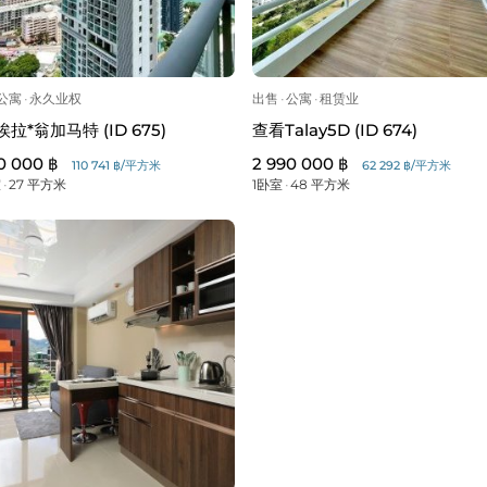
公寓
永久业权
出售
公寓
租赁业
ᐧ
ᐧ
ᐧ
拉*翁加马特 (ID 675)
查看Talay5D (ID 674)
0 000 ฿
2 990 000 ฿
110 741 ฿/平方米
62 292 ฿/平方米
室
27 平方米
1卧室
48 平方米
ᐧ
ᐧ