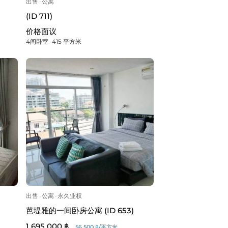
出售
公寓
ᐧ
(ID 711)
价格面议
4间卧室
415 平方米
ᐧ
出售
公寓
永久业权
ᐧ
ᐧ
芭堤雅的一间卧房公寓 (ID 653)
1 695 000 ฿
56 500 ฿/平方米