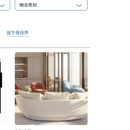
物业类别
按字母排序