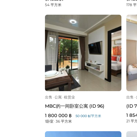
54 平方米
178 
出售
公寓
租赁业
出售
ᐧ
ᐧ
ᐧ
MBC的一间卧室公寓 (ID 96)
(ID 
1 85
1 800 000 ฿
50 000 ฿/平方米
21 平
1卧室
36 平方米
ᐧ