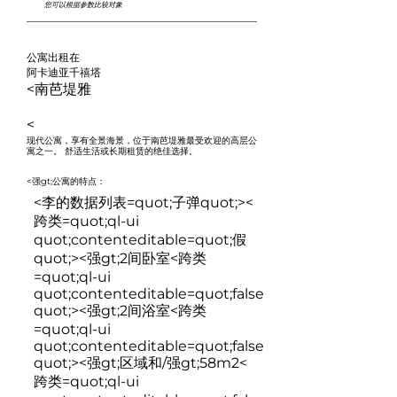
您可以根据参数比较对象
公寓出租在
阿卡迪亚千禧塔
<南芭堤雅
<
现代公寓，享有全景海景，位于南芭堤雅最受欢迎的高层公
寓之一。 舒适生活或长期租赁的绝佳选择。
<强gt;公寓的特点：
<李的数据列表=quot;子弹quot;><
跨类=quot;ql-ui
quot;contenteditable=quot;假
quot;>
<强gt;2间卧室
<跨类
=quot;ql-ui
quot;contenteditable=quot;false
quot;>
<强gt;2间浴室
<跨类
=quot;ql-ui
quot;contenteditable=quot;false
quot;>
<强gt;区域和/强gt;58m2
<
跨类=quot;ql-ui