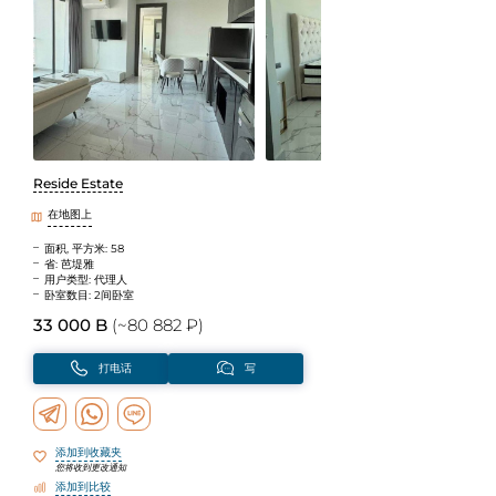
Reside Estate
在地图上
面积, 平方米: 58
省: 芭堤雅
用户类型: 代理人
卧室数目: 2间卧室
33 000 B
(~80 882 ₽)
打电话
写
添加到收藏夹
您将收到更改通知
添加到比较