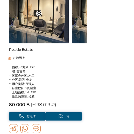
Reside Estate
在地图上
面积, 平方米: 137
省: 普吉岛
区议会分区: 木兰
分区,分区: 查龙
用户类型: 代理人
卧室数目: 2间卧室
土地面积,m2: 150
最近的海滩: 拉威
80 000 B
(~198 019 ₽)
打电话
写