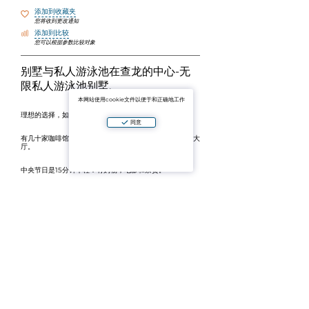
添加到收藏夹
您将收到更改通知
添加到比较
您可以根据参数比较对象
别墅与私人游泳池在查龙的中心-无
限私人游泳池别墅.
本网站使用cookie文件以便于和正确地工作
理想的选择，如果你正在寻找隐私,但不想从"文明"走远.
同意
有几十家咖啡馆，有健康食品，舒适的咖啡店，按摩院和大
厅。
中央节日是15分钟车程：有购物，电影和杂货。
Rawai和Naiharn海滩距离酒店有15分钟路程。
机场大约50分钟车程。
在别墅：
•私人游泳池
•设备齐全的厨房
•宽敞的客厅
•现代风格和清新的装修
•理想的夫妇，